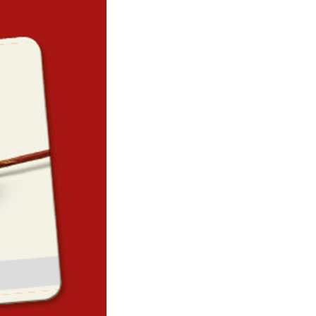
.
 uns, dass uns ein
r „Fairplay Fashion“
re Kunden. Mit der Zeit
 bei uns finden. Sind
ir uns mit dem, was
uch zu tun. Und was,
ethisch und ökologisch
chöner Mode – wie am