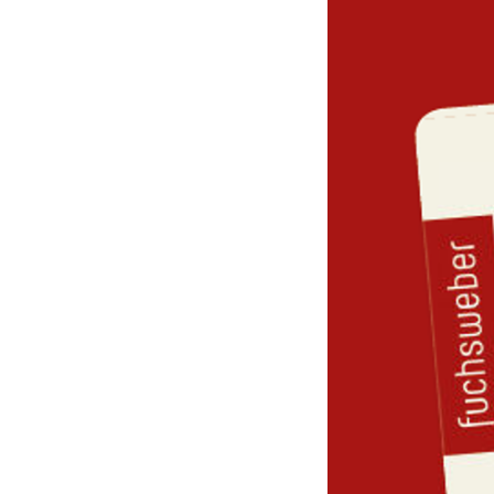
Schöne Sachen
, die u
Zum Beispiel bei Ragm
Unsere Auswahl basier
Öko- und Ethik-Zertifi
Hersteller persönlich
Als nächsten Schritt
h
eingerichtet: Mode, di
Als sichtbares Zeugnis
werden wir dieses Ang
wir blauäugige Weltve
wir jeden Tag tun, hun
werden Sie jetzt frage
einwandfrei zu handel
Leben überhaupt?