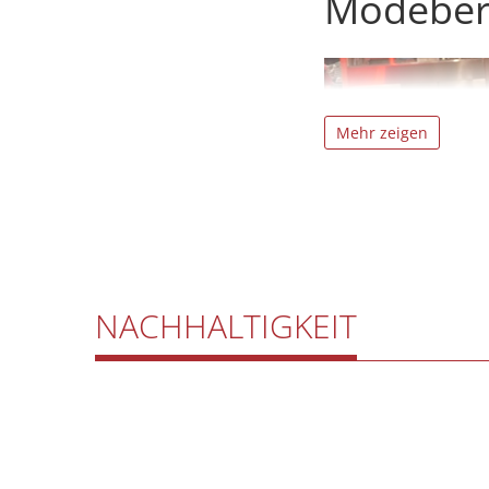
Modebera
Mehr zeigen
NACHHALTIGKEIT
Fa. Carl Mayr zum Fuc
Oder per Mail an:
inf