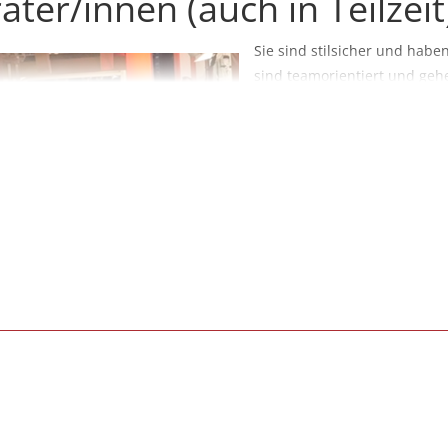
ter/innen (auch in Teilzeit
Sie sind stilsicher und habe
sind teamorientiert und geh
Menschen zu? Dann sollten S
Ihrem Beruf machen. Als Mo
führenden Modehaus der Reg
Kein Problem. Nach einer in
Einlernphase sind Sie hundert
neue Aufgabe.
Teilzeit ab 60 Stunden pro M
ideal, um Familie und Arbei
geeignet für Werksstudent/
Geld dazu verdienen wollen.
Bewerbungen mit den üblic
(Anschreiben, Lebenslauf, Ze
hsweber, Schöngeisinger Straße 7, 82256 Fürstenfeldbruck
o@fuchsweber.de