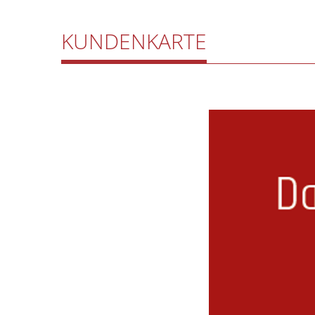
Wir drücken mit ihr un
Wir freuen uns über e
KUNDENKARTE
ungetrübt, mit gutem
Aber ist so eine ung
Heute, wo fast alles 
Arbeitsbedingungen?
Oder per Mail an:
inf
Wir meinen:
Ja
. Wenn 
Fair Trades, des orga
Wir verfolgen ein klar
Also bauen wir unser S
das für uns möglich i
stets auf unserem Weg