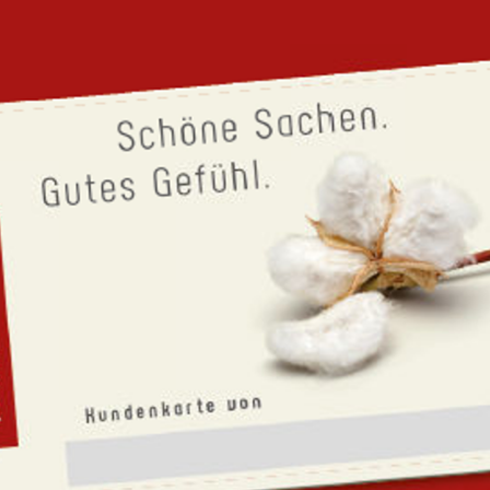
nsere Ansprüche erfüllen, finden Sie bereits seit längerem bei uns
an oder Toni.
t dabei auf einer klaren
Philosophie
:
zierungen sind wichtig – aber mindestens ebenso wichtig ist es für
 von seinem nachhaltigen Produktionskonzept überzeugen kann.
aben wir jetzt in unseren Verkaufsräumen einen eigenen Bereich fü
e Top-Design mit Nachhaltigkeit und Ethik verbindet.
 unserer Philosophie und als schnelle Orientierungshilfe für unse
ebot noch weiter ausbauen, in allen Bekleidungsbereichen, die Sie
rbesserer? Wir glauben nicht. Wir wollen nur sicherstellen, dass w
dertprozentig identifizieren können. Und wir laden Sie ein, das a
n, bedeutet das alles für Sie als Kunden? Nun: ist die Gewissheit, 
n, nicht die beste Basis für eine ungetrübte Freude an herrlich s