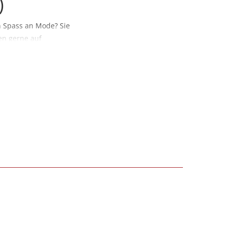
)
n Spass an Mode? Sie
en gerne auf
ie diese Berufung zu
deberater/in beim
ion. Quereinsteiger?
tensiven Schulung und
prozentig fit für Ihre
onat möglich – also
t zu kombinieren. Auch
innen, die am Samstag
hen Unterlagen
ugnisse etc.) bitte an