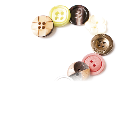
dende/r als Kaufmann/frau
ndel
Eine Ausbildung beim größt
Region ist nicht nur die idea
kaufmännische Laufbahn: Be
man als Nachwuchskraft auc
gefördert und kann zusätzli
Handelsfachwirt erreichen.
regelmäßige Praktikas und 
bei angesagten Modemarke
Und nach der Ausbildung? Da
der Karriereleiter! Denn als
Unternehmen lassen wir jed
Freiraum, den er braucht, u
weiterzuentwickeln.